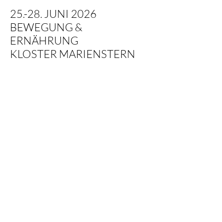
25.-28. JUNI 2026
BEWEGUNG &
ERNÄHRUNG
KLOSTER MARIENSTERN
SACHSEN-ANHALT
Ein Kloster-Retreat für Achtsamkeit,
Bewegung & leichte basische Ernährung.
Vier Tage der Stille, der sanften
Bewegung und der bewussten
Ernährung. Inmitten der klösterlichen
Ruhe schenken wir uns Raum für innere
Einkehr, Erholung und neue Lebenskraft.
Sanfte Tai-Chi- und Qi-Gong-Übungen,